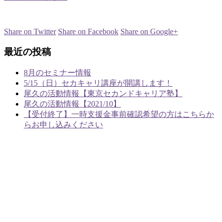
Share on Twitter
Share on Facebook
Share on Google+
最近の投稿
8月のセミナー情報
5/15（日）セカキャリ講座が開講します！
尾久の活動情報【東京セカンドキャリア塾】
尾久の活動情報【2021/10】
【受付終了】一時支援金事前確認希望の方はこちらか
らお申し込みください
あやめラボ行政書士事務所
〒124-0003
東京都葛飾区お花茶屋2-1-22 あやめ荘103
TEL：03-5876-7966
FAX：03-5876-7967