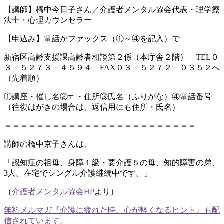
【講師】橋中今日子さん／介護者メンタル協会代表・理学療
法士・心理カウンセラー
【申込み】電話かファックス（①～④を記入）で
新宿区高齢支援課高齢者相談第２係（本庁舎２階） TEL０
３－５２７３－４５９４ FAX０３－５２７２－０３５２へ
（先着順）
①講座・催し名②〒・住所③氏名（ふりがな）④電話番号
（往復はがきの場合は、返信用にも住所・氏名）
＝＝＝＝＝＝＝＝＝＝＝＝＝＝＝＝＝＝＝＝＝＝＝＝
講師の橋中京子さんは、
「認知症の祖母、身障１級・要介護５の母、知的障害の弟、
3人。在宅でシングル介護継続中です。」
（
介護者メンタル協会HP
より）
無料メルマガ『介護に疲れた時、心が軽くなるヒント』も配
信されています。