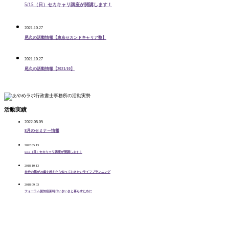
5/15（日）セカキャリ講座が開講します！
2021.10.27
尾久の活動情報【東京セカンドキャリア塾】
2021.10.27
尾久の活動情報【2021/10】
活動実績
2022.08.05
8月のセミナー情報
2022.05.13
5/15（日）セカキャリ講座が開講します！
2018.10.13
自分の親が70歳を超えたら知っておきたいライフプランニング
2018.09.03
フォーラム認知症新時代いきいきと暮らすために
あやめラボ行政書士事務所
〒124-0003
東京都葛飾区お花茶屋2-1-22 あやめ荘103