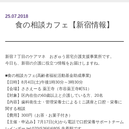
25
.
07
.
2018
食の相談カフェ【新宿情報】
新宿７丁目のケアマネ おぎゅう居宅介護支援事業所です。
今日も、新宿の介護に役立つ情報をお届けしますね。
■食の相談カフェ(高齢者福祉活動基金助成事業)
【日時】8月4日(土)午後1時30分～3時30分
【会場】ささえーる 薬王寺（市谷薬王寺町51）
【対象】区内在住の60歳以上と介護している方、20名
【内容】歯科衛生士・管理栄養士によるミニ講座と口腔・栄養に
関する相談
【費用】300円（お茶・お菓子付き）
【主催・申込み】7月17日(火)から電話で口腔栄養サポートチーム
レインボー tel:070(5366)6805 先着順です。