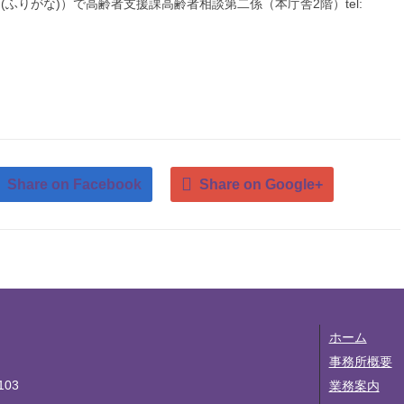
ふりがな)）で高齢者支援課高齢者相談第二係（本庁舎2階）tel:
Share on Facebook
Share on Google+
ホーム
事務所概要
03
業務案内