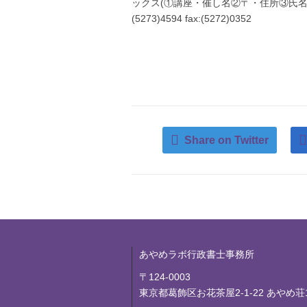
ックス(①講座・催し名②〒・住所③氏名(
(5273)4594 fax:(5272)0352
Share on Twitter
あやめラボ行政書士事務所
〒124-0003
東京都葛飾区お花茶屋2-1-22 あやめ荘1