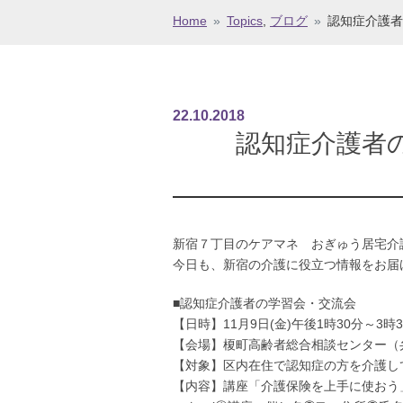
Home
»
Topics
,
ブログ
»
認知症介護者
22
.
10
.
2018
認知症介護者
新宿７丁目のケアマネ おぎゅう居宅介
今日も、新宿の介護に役立つ情報をお届
■認知症介護者の学習会・交流会
【日時】11月9日(金)午後1時30分～3時3
【会場】榎町高齢者総合相談センター（
【対象】区内在住で認知症の方を介護し
【内容】講座「介護保険を上手に使おう