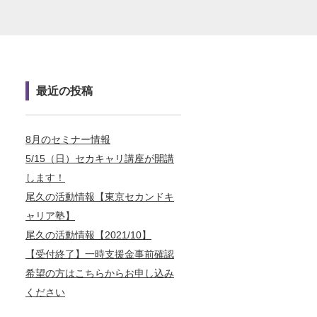
最近の投稿
8月のセミナー情報
5/15（日）セカキャリ講座が開講
します！
尾久の活動情報【東京セカンドキ
ャリア塾】
尾久の活動情報【2021/10】
【受付終了】一時支援金事前確認
希望の方はこちらからお申し込み
ください