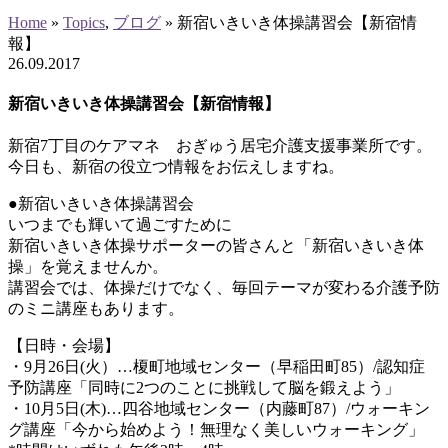
Home
»
Topics
,
ブログ
»
新宿いきいき体操講習会【新宿情
報】
26
.
09
.
2017
新宿いきいき体操講習会【新宿情報】
新宿7丁目のケアマネ おぎゅう居宅介護支援事業所です。
今日も、新宿の役立つ情報をお伝えしますね。
●新宿いきいき体操講習会
いつまでも輝いて過ごすために
新宿いきいき体操サポーターの皆さんと「新宿いきいき体
操」を覚えませんか。
講習会では、体操だけでなく、毎回テーマが変わる介護予防
のミニ講座もあります。
【日時・会場】
・9月26日(火）…榎町地域センター（早稲田町85）/認知症
予防講座「同時に2つのことに挑戦して脳を鍛えよう」
・10月5日(木)…四谷地域センター（内藤町87）/ウォーキン
グ講座「今から始めよう！無理なく美しいウォーキング」