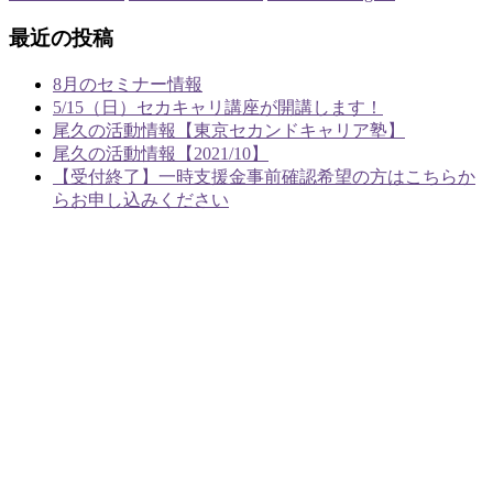
最近の投稿
8月のセミナー情報
5/15（日）セカキャリ講座が開講します！
尾久の活動情報【東京セカンドキャリア塾】
尾久の活動情報【2021/10】
【受付終了】一時支援金事前確認希望の方はこちらか
らお申し込みください
あやめラボ行政書士事務所
〒124-0003
東京都葛飾区お花茶屋2-1-22 あやめ荘103
TEL：03-5876-7966
FAX：03-5876-7967
ホーム
事務所概要
業務案内
ご依頼の流れ