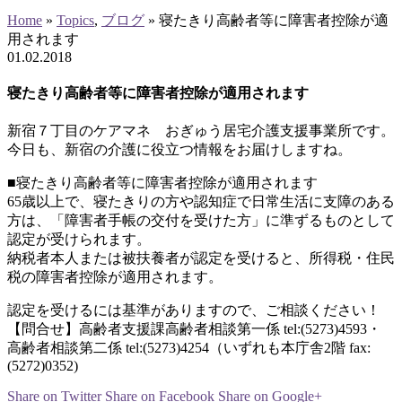
Home
»
Topics
,
ブログ
»
寝たきり高齢者等に障害者控除が適
用されます
01
.
02
.
2018
寝たきり高齢者等に障害者控除が適用されます
新宿７丁目のケアマネ おぎゅう居宅介護支援事業所です。
今日も、新宿の介護に役立つ情報をお届けしますね。
■寝たきり高齢者等に障害者控除が適用されます
65歳以上で、寝たきりの方や認知症で日常生活に支障のある
方は、「障害者手帳の交付を受けた方」に準ずるものとして
認定が受けられます。
納税者本人または被扶養者が認定を受けると、所得税・住民
税の障害者控除が適用されます。
認定を受けるには基準がありますので、ご相談ください！
【問合せ】高齢者支援課高齢者相談第一係 tel:(5273)4593・
高齢者相談第二係 tel:(5273)4254（いずれも本庁舎2階 fax:
(5272)0352)
Share on Twitter
Share on Facebook
Share on Google+