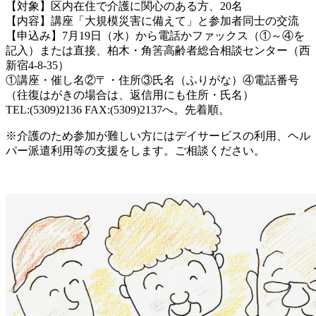
【対象】区内在住で介護に関心のある方、20名
【内容】講座「大規模災害に備えて」と参加者同士の交流
【申込み】7月19日（水）から電話かファックス（①～④を
記入）または直接、柏木・角筈高齢者総合相談センター（西
新宿4-8-35）
①講座・催し名②〒・住所③氏名（ふりがな）④電話番号
（往復はがきの場合は、返信用にも住所・氏名）
TEL:(5309)2136 FAX:(5309)2137へ。先着順。
※介護のため参加が難しい方にはデイサービスの利用、ヘル
パー派遣利用等の支援をします。ご相談ください。