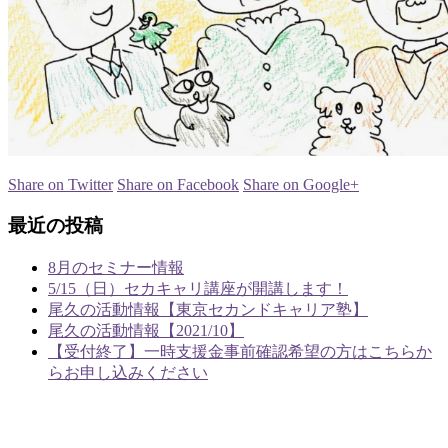
Share on Twitter
Share on Facebook
Share on Google+
最近の投稿
8月のセミナー情報
5/15（日）セカキャリ講座が開講します！
尾久の活動情報【東京セカンドキャリア塾】
尾久の活動情報【2021/10】
【受付終了】一時支援金事前確認希望の方はこちらか
らお申し込みください
あやめラボ行政書士事務所