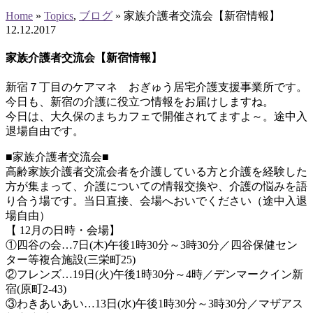
Home
»
Topics
,
ブログ
»
家族介護者交流会【新宿情報】
12
.
12
.
2017
家族介護者交流会【新宿情報】
新宿７丁目のケアマネ おぎゅう居宅介護支援事業所です。
今日も、新宿の介護に役立つ情報をお届けしますね。
今日は、大久保のまちカフェで開催されてますよ～。途中入
退場自由です。
■家族介護者交流会■
高齢家族介護者交流会者を介護している方と介護を経験した
方が集まって、介護についての情報交換や、介護の悩みを語
り合う場です。当日直接、会場へおいでください（途中入退
場自由）
【 12月の日時・会場】
①四谷の会…7日(木)午後1時30分～3時30分／四谷保健セン
ター等複合施設(三栄町25)
②フレンズ…19日(火)午後1時30分～4時／デンマークイン新
宿(原町2-43)
③わきあいあい…13日(水)午後1時30分～3時30分／マザアス