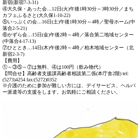
新宿(新宿7-3-31)
④大久保・あった会…12日(火)午後1時30分～3時30分／まち
カフェふるさと(大久保1-10-22)
⑤いっぷくの会…16日(土)午後1時30分～4時／聖母ホーム(中
落合2-5-21)
⑥かずら会…15日(金)午後2時～4時／落合第二地域センター
(中落合4-17-13)
⑦ひととき…14日(木)午後2時～4時／柏木地域センター（北
新宿2-3-7)
【費用】
①～③⑤～⑦は無料、④は100円（飲み物代）
【問合せ】高齢者支援課高齢者相談第二係(本庁舎2階) tel:
(5273)4254 fax:(5272)0352
※介護のために参加が難しい方には、デイサービス、ヘルパ
ー派遣等の支援をします。お気軽にご相談ください。