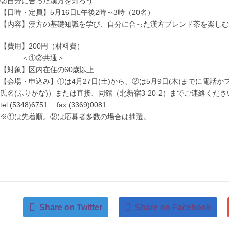
②自分に合った漢方を知ろう
【日時・定員】5月16日午後2時～3時（20名）
【内容】漢方の基礎知識を学び、自分に合った漢方ブレンド茶を楽しむ
【費用】200円（材料費）
………＜①②共通＞………
【対象】区内在住の60歳以上
【会場・申込み】①は4月27日(土)から、②は5月9日(木)までに電話
氏名(ふりがな)）または直接、同館（北新宿3-20-2）までご連絡くださ
tel:(5348)6751 fax:(3369)0081
※①は先着順。②は応募者多数の場合は抽選。
Share on Twitter
Share on Facebook