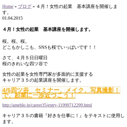
Home
»
ブログ
»
４月！女性の起業 基本講座を開催しま
す。
01
.
04
.
2015
４月！女性の起業 基本講座を開催します。
桜。桜。桜。
どこもかしこも、SNSも桜でいっぱいです！！
さて、４月５日日曜日
桜のきれいな四ツ谷で
女性の起業を女性専門家が多面的に支援する
キャリア３５の起業講座を開催します。
4/5四ツ谷 セミナー、メイク、写真撮影！
で、起業に一歩近づこう！
http://ameblo.jp/career35/entry-11999712299.html
キャリア３５の書籍『好きを仕事に！』をテキストに使用し
ます。