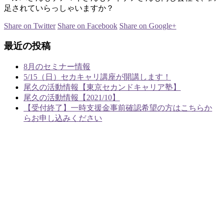
足されていらっしゃいますか？
Share on Twitter
Share on Facebook
Share on Google+
最近の投稿
8月のセミナー情報
5/15（日）セカキャリ講座が開講します！
尾久の活動情報【東京セカンドキャリア塾】
尾久の活動情報【2021/10】
【受付終了】一時支援金事前確認希望の方はこちらか
らお申し込みください
あやめラボ行政書士事務所
〒124-0003
東京都葛飾区お花茶屋2-1-22 あやめ荘103
TEL：03-5876-7966
FAX：03-5876-7967
ホーム