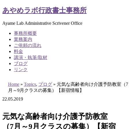
あやめラボ行政書士事務所
Ayame Lab Administrative Scrivener Office
事務所概要
業務案内
ご依頼の流れ
料金
講演・執筆/取材
ブログ
リンク
Home
»
Topics
,
ブログ
»
元気な高齢者向け介護予防教室（7
月～9月クラスの募集）【新宿情報】
22
.
05
.
2019
元気な高齢者向け介護予防教室
（7月～9月クラスの募集）【新宿