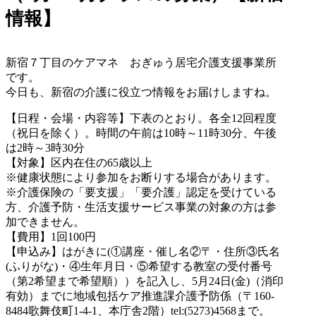
情報】
新宿７丁目のケアマネ おぎゅう居宅介護支援事業所
です。
今日も、新宿の介護に役立つ情報をお届けしますね。
【日程・会場・内容等】下表のとおり。各全12回程度
（祝日を除く）。時間の午前は10時～11時30分、午後
は2時～3時30分
【対象】区内在住の65歳以上
※健康状態により参加をお断りする場合があります。
※介護保険の「要支援」「要介護」認定を受けている
方、介護予防・生活支援サービス事業の対象の方は参
加できません。
【費用】1回100円
【申込み】はがきに(①講座・催し名②〒・住所③氏名
(ふりがな)・④生年月日・⑤希望する教室の受付番号
（第2希望まで希望順））を記入し、5月24日(金)（消印
有効）までに地域包括ケア推進課介護予防係（〒160-
8484歌舞伎町1-4-1、本庁舎2階）tel:(5273)4568まで。