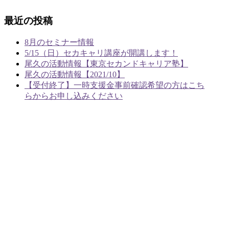
最近の投稿
8月のセミナー情報
5/15（日）セカキャリ講座が開講します！
尾久の活動情報【東京セカンドキャリア塾】
尾久の活動情報【2021/10】
【受付終了】一時支援金事前確認希望の方はこち
らからお申し込みください
あやめラボ行政書士事務所
〒124-0003
東京都葛飾区お花茶屋2-1-22 あやめ荘103
TEL：03-5876-7966
FAX：03-5876-7967
ホーム
事務所概要
業務案内