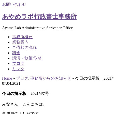
お問い合わせ
あやめラボ行政書士事務所
Ayame Lab Administrative Scrivener Office
事務所概要
業務案内
ご依頼の流れ
料金
講演・執筆/取材
ブログ
リンク
Home
»
ブログ
,
事務所からのお知らせ
»
今日の掲示板 2021/4
07
.
04
.
2021
今日の掲示板 2021/4/7号
みなさん、こんにちは。
事務員のよしだです。