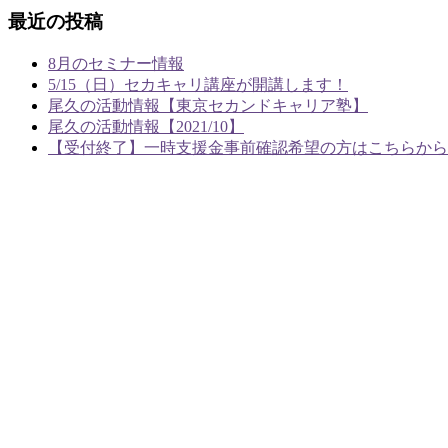
最近の投稿
8月のセミナー情報
5/15（日）セカキャリ講座が開講します！
尾久の活動情報【東京セカンドキャリア塾】
尾久の活動情報【2021/10】
【受付終了】一時支援金事前確認希望の方はこちらから
あやめラボ行政書士事務所
〒124-0003
東京都葛飾区お花茶屋2-1-22 あやめ荘103
TEL：03-5876-7966
FAX：03-5876-7967
ホーム
事務所概要
業務案内
ご依頼の流れ
料金